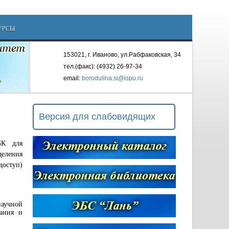
УРСЫ
153021, г. Иваново, ул.Рабфаковская, 34
тел.(факс): (4932) 26-97-34
email:
borodulina.si@ispu.ru
Версия для слабовидящих
БК для
еления
оступ)
научной
нания и