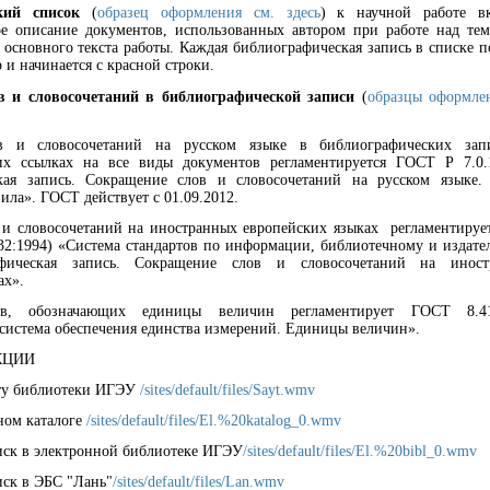
кий список
(
образец оформления см. здесь
) к научной работе вк
ое описание документов, использованных автором при работе над те
 основного текста работы. Каждая библиографическая запись в списке п
 и начинается с красной строки.
 и словосочетаний в библиографической записи
(
образцы оформле
в и словосочетаний на русском языке в библиографических зап
их ссылках на все виды документов регламентируется ГОСТ Р 7.0.
кая запись. Сокращение слов и словосочетаний на русском языке
ила». ГОСТ действует с 01.09.2012.
 и словосочетаний на иностранных европейских языках регламентиру
32:1994) «Система стандартов по информации, библиотечному и издате
афическая запись. Сокращение слов и словосочетаний на иност
ах».
ов, обозначающих единицы величин регламентирует ГОСТ 8.41
 система обеспечения единства измерений. Единицы величин».
КЦИИ
йту библиотеки ИГЭУ
/sites/default/files/Sayt.wmv
ном каталоге
/sites/default/files/El.%20katalog_0.wmv
иск в электронной библиотеке ИГЭУ
/sites/default/files/El.%20bibl_0.wmv
иск в ЭБС "Лань"
/sites/default/files/Lan.wmv