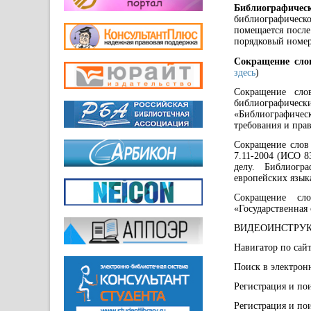
Библиографичес
библиографическ
помещается после
порядковый номер
Сокращение слов
здесь
)
Сокращение сло
библиографическ
«Библиографичес
требования и прав
Сокращение слов
7.11-2004 (ИСО 8
делу. Библиогр
европейских язык
Сокращение сл
«Государственная
ВИДЕОИНСТРУ
Навигатор по са
Поиск в электрон
Регистрация и по
Регистрация и по