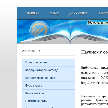
Перейти к основному содержанию
Main menu
ГЛАВНАЯ
О НАС
ДОКУМЕНТЫ
РЕСУ
Научному со
АКТУАЛЬНО
Пользователям
Библиотека пре
Координаторам кафедр
оформления вых
индексов УДК
Книгообеспеченность
http://teacode.com/
Будь в курсе
Книга месяца
Изучение литерат
работы. Правила
Памятные даты
регламентируются