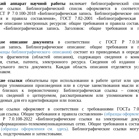
ский аппарат научной работы
включает библиографический сп
кие ссылки. Библиографический список оформляется в соответс
Т Р 7.0.100-2018 «Библиографическая запись. Библиографическое оп
я и правила составления», ГОСТ 7.82-2001 «Библиографическая з
е описание электронных ресурсов: общие требования и правила состав
 «Библиографическая запись. Заголовок: общие требования и п
ское описание документа
в соответствии с ГОСТ Р 7.0.10
ская запись. Библиографическое описание: общие требования и п
разцы библиографического описания)
состоит из приводимых в опред
сти фрагментов (областей описания), содержащих сведения о кон
я, статьи, патента, электронного ресурса. Сведения об издании 
ульного листа документа. Каждая область описания отделяется у
наком.
кие ссылки
обязательны при использовании в работе цитат или ц
 при упоминании произведения или в случае заимствования мысли и
, близких к первоисточнику.
Библиографическая ссылка – совоку
ких сведений о цитируемом, рассматриваемом или упоминаемом в 
одимых для его идентификации или поиска.
кие ссылки оформляют в соответствии с требованиями ГОСТа 7.0.
ая ссылка. Общие требования и правила составления
»
(образцы оформле
 7.0.108-2022 «Библиографические ссылки на электронные доку
нформационно-телекоммуникационных сетях. Общие требования к сост
»
(образцы оформления см. здесь)
.
Библиографические ссылки могу
, подстрочными и затекстовыми.