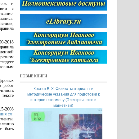
исок и
твии с
исание:
апись.
ления»,
равила
0-2018
равила
еленной
кретном
следует
словным
НОВЫЕ КНИГИ
ифровых
з работ
Костюк В. Х. Физика: материалы и
Электромеханот
пность
методические указания для подготовки к
"ЭНЕРГИЯ-202
тексте
интернет-экзамену (Электричество и
всероссийская (д
магнетизм)
научно-техни
5-2008
студентов, аспиран
ния см.
Иваново, 16-18
менты,
авлению
т быть