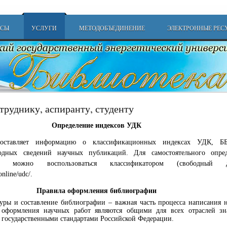
РСЫ
УСЛУГИ
МЕТОДОБЪЕДИНЕНИЕ
ЭЛЕКТРОННЫЕ РЕС
труднику, аспиранту, студенту
Определение индексов УДК
доставляет информацию о классификационных индексах УДК, Б
одных сведений научных публикаций. Для самостоятельного опред
 можно воспользоваться классификатором (свободный д
online/udc/
.
Правила оформления библиографии
уры и составление библиографии – важная часть процесса написания 
 оформления научных работ являются общими для всех отраслей з
 государственными стандартами Российской Федерации.