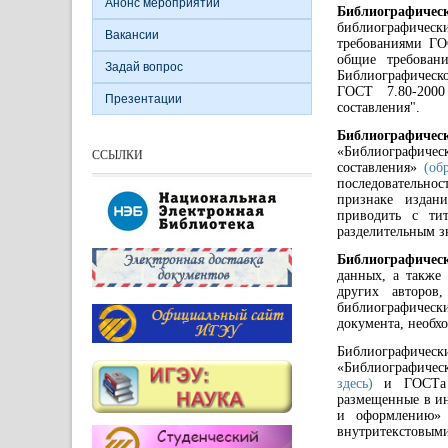
Анонс мероприятий
Библиографиче
библиографичес
Вакансии
требованиями ГОС
общие требовани
Задай вопрос
Библиографическо
ГОСТ 7.80-2000
Презентации
составления".
Библиографиче
«Библиографиче
ССЫЛКИ
составления»
(об
последовательно
признаке издани
приводить с тит
разделительным з
Библиографичес
данных, а также
других авторов
библиографичес
документа, необх
Библиографичес
«Библиографическ
здесь)
и ГОСТа Р
размещенные в и
и оформлению
внутритекстовыми