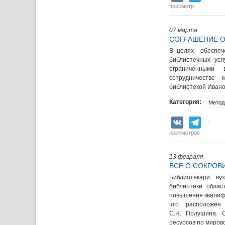
просмотр
07 марта
СОГЛАШЕНИЕ О
В целях обеспеч
библиотечных усл
ограниченными 
сотрудничестве
библиотекой Ивано
Категория:
Метод
VK
Teleg
просмотров
13 февраля
ВСЕ О СОКРОВ
Библиотекари ву
библиотеки облас
повышения квалифи
что расположен
С.Н. Полушина. С
ресурсов по миров