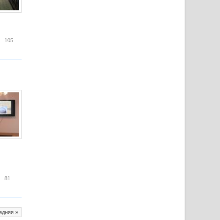
е о сокровищах «научки» узнали библиотекари вузов
105
 особенностях высшего образования в Поднебесной
81
едняя »