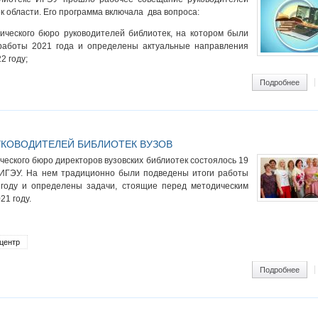
к области. Его программа включала два вопроса:
ического бюро руководителей библиотек, на котором были
работы 2021 года и определены актуальные направления
2 году;
ram
Подробнее
о Со
КОВОДИТЕЛЕЙ БИБЛИОТЕК ВУЗОВ
еского бюро директоров вузовских библиотек состоялось 19
 ИГЭУ. На нем традиционно были подведены итоги работы
 году и определены задачи, стоящие перед методическим
21 году.
центр
ram
Подробнее
о Со