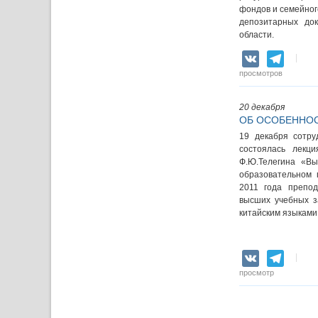
фондов и семейног
депозитарных док
области.
VK
Teleg
просмотров
20 декабря
ОБ ОСОБЕННОС
19 декабря сотру
состоялась лекци
Ф.Ю.Телегина «Вы
образовательном 
2011 года препод
высших учебных з
китайским языками
VK
Teleg
просмотр