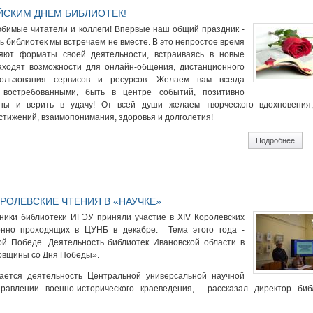
СКИМ ДНЕМ БИБЛИОТЕК!
юбимые читатели и коллеги! Впервые наш общий праздник -
ь библиотек мы встречаем не вместе. В это непростое время
яют форматы своей деятельности, встраиваясь в новые
находят возможности для онлайн-общения, дистанционного
ользования сервисов и ресурсов. Желаем вам всегда
я востребованными, быть в центре событий, позитивно
ны и верить в удачу! От всей души желаем творческого вдохновения
стижений, взаимопонимания, здоровья и долголетия!
ram
Подробнее
о С 
ОРОЛЕВСКИЕ ЧТЕНИЯ В «НАУЧКЕ»
ники библиотеки ИГЭУ приняли участие в XIV Королевских
онно проходящих в ЦУНБ в декабре. Тема этого года -
ой Победе. Деятельность библиотек Ивановской области в
овщины со Дня Победы».
вается деятельность Центральной универсальной научной
равлении военно-исторического краеведения, рассказал директор биб