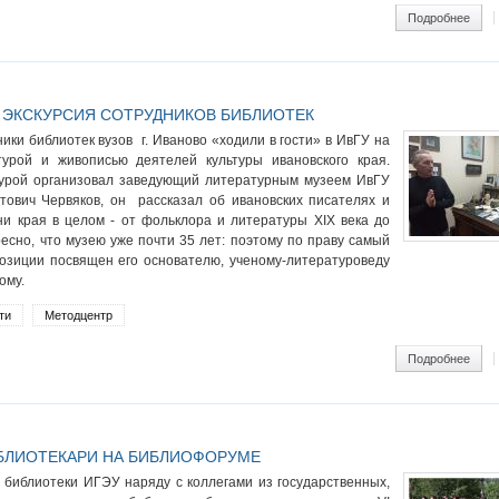
ram
Подробнее
о Пр
 ЭКСКУРСИЯ СОТРУДНИКОВ БИБЛИОТЕК
ики библиотек вузов г. Иваново «ходили в гости» в ИвГУ на
турой и живописью деятелей культуры ивановского края.
турой организовал заведующий литературным музеем ИвГУ
тович Червяков, он рассказал об ивановских писателях и
и края в целом - от фольклора и литературы XIX века до
есно, что музею уже почти 35 лет: поэтому по праву самый
озиции посвящен его основателю, ученому-литературоведу
ому.
ти
Методцентр
ram
Подробнее
о Ли
БЛИОТЕКАРИ НА БИБЛИОФОРУМЕ
 библиотеки ИГЭУ наряду с коллегами из государственных,