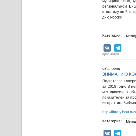
муниципальных, ву
региональном Биб
этом году он был 
дню России.
Категория:
Метод
VK
Teleg
просмотра
03 апреля
ВНИМАНИЮ КО
Подготовлен очере
за 2018 год». В 
методического об
показателей за пр
из практики библи
http://library.ispu.ru
Категория:
Метод
VK
Teleg