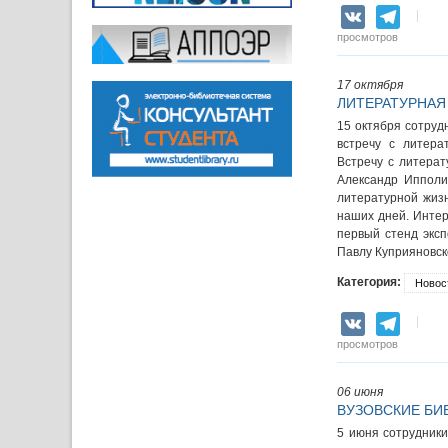
VK
Teleg
просмотров
17 октября
ЛИТЕРАТУРНАЯ
15 октября сотрудн
встречу с литера
Встречу с литера
Александр Ипполи
литературной жизн
наших дней. Интер
первый стенд эксп
Павлу Куприяновск
Категория:
Новос
VK
Teleg
просмотров
06 июня
ВУЗОВСКИЕ БИ
5 июня сотрудники