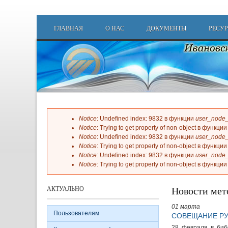
Перейти к основному содержанию
Main menu
ГЛАВНАЯ
О НАС
ДОКУМЕНТЫ
РЕСУ
Notice
: Undefined index: 9832 в функции
user_node_
Сообщение об ошибке
Notice
: Trying to get property of non-object в функци
Notice
: Undefined index: 9832 в функции
user_node_
Notice
: Trying to get property of non-object в функци
Notice
: Undefined index: 9832 в функции
user_node_
Notice
: Trying to get property of non-object в функци
Новости мет
АКТУАЛЬНО
01 марта
Пользователям
СОВЕЩАНИЕ РУ
28 февраля в биб