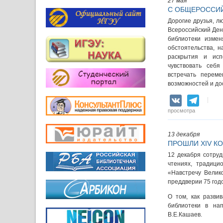
27 мая
С ОБЩЕРОССИЙ
Дорогие друзья, л
Всероссийский Ден
библиотеки измен
обстоятельства, 
раскрытия и исп
чувствовать себ
встречать переме
возможностей и до
VK
Teleg
просмотра
13 декабря
ПРОШЛИ XIV К
12 декабря сотруд
чтениях, традици
«Навстречу Велик
преддверии 75 год
О том, как разви
библиотеки в нап
В.Е.Кашаев.