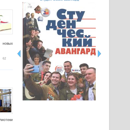
, новых
Общероссийским Днем библиотек!
62
лиотеки