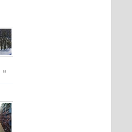
глашение о сотрудничестве
55