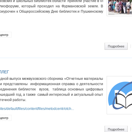
зовских и школьных библиотек области приняли участие в VI
лиофоруме, который проходил на Фурмановской земле. В
приурочен к Общероссийскому Дню библиотек и Пушкинскому
центр
ram
Подробнее
о Ву
ЛЛЕГ
дной выпуск межвузовского сборника «Отчетные материалы
нем представлены информационная справка о деятельности
ъединения библиотек вузов, таблица основных цифровых
ошедший год, а также самый интересный и актуальный опыт
отечной работы.
/sites/default/files/content/files/metodcentr/otch...
центр
ram
Подробнее
о Вн