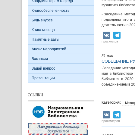
Координаторам кафедр
вузовских библиоте
Книгообеспеченность
- заседание метод
подведены итоги 
Будь в курсе
деятельности в 202
Книга месяца
VK
Teleg
Памятные даты
просмотра
Анонс мероприятий
31 мая
Вакансии
СОВЕЩАНИЕ РУ
Заседание методич
Задай вопрос
мая в библиотеке
Презентации
библиотек в 2020
объединением в 20
ССЫЛКИ
Категория:
Метод
VK
Teleg
просмотров