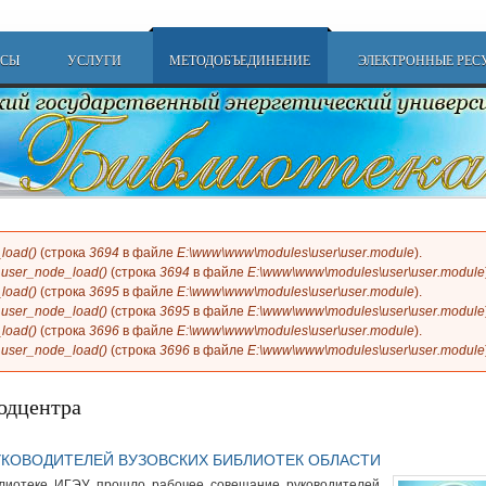
РСЫ
УСЛУГИ
МЕТОДОБЪЕДИНЕНИЕ
ЭЛЕКТРОННЫЕ РЕС
load()
(строка
3694
в файле
E:\www\www\modules\user\user.module
).
и
user_node_load()
(строка
3694
в файле
E:\www\www\modules\user\user.module
load()
(строка
3695
в файле
E:\www\www\modules\user\user.module
).
и
user_node_load()
(строка
3695
в файле
E:\www\www\modules\user\user.module
load()
(строка
3696
в файле
E:\www\www\modules\user\user.module
).
и
user_node_load()
(строка
3696
в файле
E:\www\www\modules\user\user.module
одцентра
КОВОДИТЕЛЕЙ ВУЗОВСКИХ БИБЛИОТЕК ОБЛАСТИ
лиотеке ИГЭУ прошло рабочее совещание руководителей