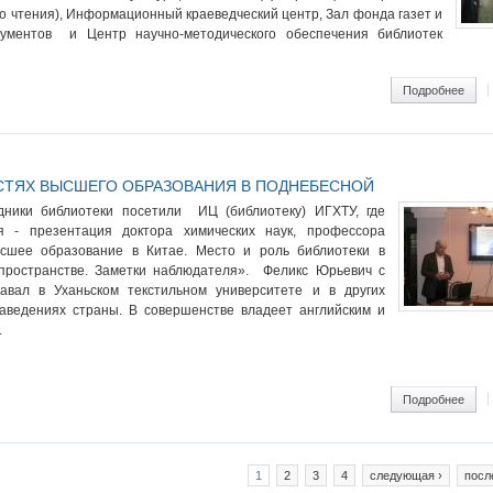
о чтения), Информационный краеведческий центр, Зал фонда газет и
ументов и Центр научно-методического обеспечения библиотек
ram
Подробнее
о Вс
ТЯХ ВЫСШЕГО ОБРАЗОВАНИЯ В ПОДНЕБЕСНОЙ
дники библиотеки посетили ИЦ (библиотеку) ИГХТУ, где
я - презентация доктора химических наук, профессора
сшее образование в Китае. Место и роль библиотеки в
пространстве. Заметки наблюдателя». Феликс Юрьевич с
авал в Уханьском текстильном университете и в других
аведениях страны. В совершенстве владеет английским и
.
ram
Подробнее
о Об
1
2
3
4
следующая ›
посл