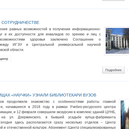
 СОТРУДНИЧЕСТВЕ
ения равных возможностей в получении информационно-
уг и их доступности для инвалидов по зрению и лиц с
возможностями здоровья заключено Соглашение о
 между ИГЭУ и Центральной универсальной научной
вской области.
центр
ram
Подробнее
о Со
ИЩАХ «НАУЧКИ» УЗНАЛИ БИБЛИОТЕКАРИ ВУЗОВ
зов продолжили знакомство с особенностями работы главной
ти, начавшееся в 2018 году в рамках Учебно-ресурсного центра
кации, и 12 февраля совершили экскурсию в комплекс зданий ЦУНБ,
 на ул. Дзержинского, в бывшей усадьбе купца-фабриканта
егодня здесь располагаются сразу несколько отделов – Центр
ой и отечественной культуре, Абонемент (Центр специализированных