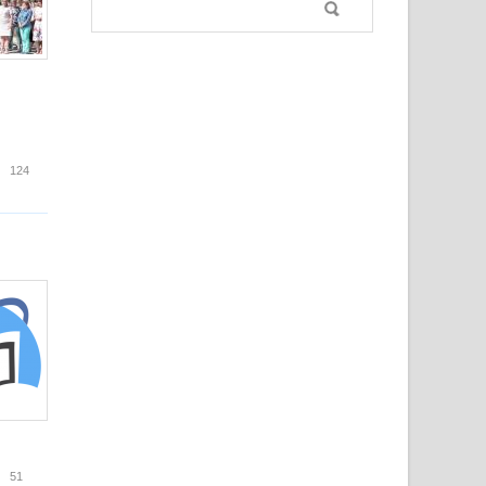
Поиск
Форма поиска
зовские библиотекари на Библиофоруме
124
иманию коллег
51