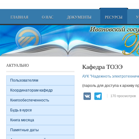
Перейти к основному содержанию
Main menu
ГЛАВНАЯ
О НАС
ДОКУМЕНТЫ
РЕСУРСЫ
У
Кафедра ТОЭЭ
АКТУАЛЬНО
АУК "Надежноть электротехниче
Пользователям
(пароль для доступа к архиву 
Координаторам кафедр
VK
Telegram
170 просмотров
Книгообеспеченность
Будь в курсе
Книга месяца
Памятные даты