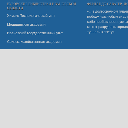
ВУЗОВСКИЕ БИБЛИОТЕКИ ИВАНОВСКОЙ
ФЕРНАНДО САВАТЕР, 
ОБЛАСТИ
«…в долгосрочном плане
Химико-Технологический ун-т
победу над любым видом 
себе необыкновенную вз
Медицинская академия
может разрушать города
туннели к свету»
Ивановский государственный ун-
т
Сельскохозяйственная академия