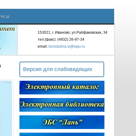
УРСЫ
153021, г. Иваново, ул.Рабфаковская, 34
тел.(факс): (4932) 26-97-34
email:
borodulina.si@ispu.ru
в
Версия для слабовидящих