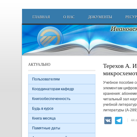
Перейти к основному содержанию
Main menu
ГЛАВНАЯ
О НАС
ДОКУМЕНТЫ
РЕСУ
Терехов А. 
АКТУАЛЬНО
микросхемо
Пользователям
Учебное пособие с
элементам цифровы
Координаторам кафедр
хранения: абонемен
Книгообеспеченность
читальный зал науч
учебной литературы
Будь в курсе
литературы (А-289)-
Книга месяца
VK
Teleg
44 
Памятные даты