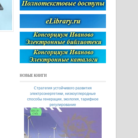
НОВЫЕ КНИГИ
Стратегия устойчивого развития
Теплоэнергети
электроэнергетики, низкоуглеродные
Девятнадцат
способы генерации, экология, тарифное
(одиннадцатая м
регулирование
техническая ко
аспирантов и моло
14-16 мая