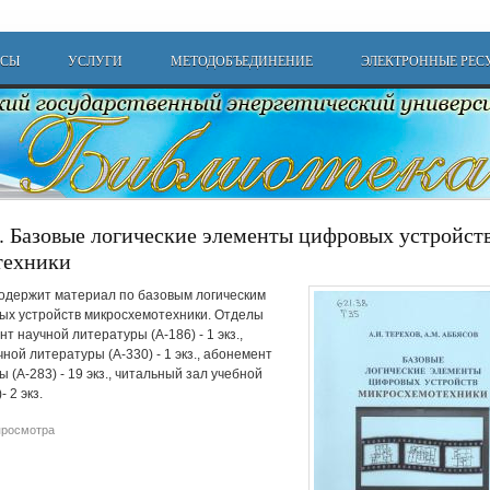
РСЫ
УСЛУГИ
МЕТОДОБЪЕДИНЕНИЕ
ЭЛЕКТРОННЫЕ РЕС
И. Базовые логические элементы цифровых устройст
техники
одержит материал по базовым логическим
х устройств микросхемотехники. Отделы
т научной литературы (А-186) - 1 экз.,
ной литературы (А-330) - 1 экз., абонемент
 (А-283) - 19 экз., читальный зал учебной
 2 экз.
ram
просмотра