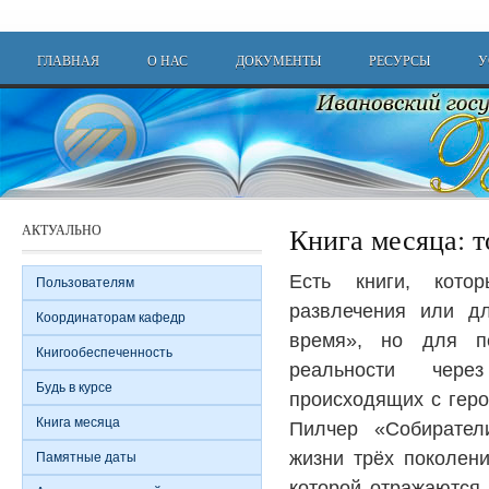
Перейти к основному содержанию
Main menu
ГЛАВНАЯ
О НАС
ДОКУМЕНТЫ
РЕСУРСЫ
У
АКТУАЛЬНО
Книга месяца: 
Есть книги, кот
Пользователям
развлечения или дл
Координаторам кафедр
время», но для п
Книгообеспеченность
реальности чере
Будь в курсе
происходящих с гер
Книга месяца
Пилчер «Собирател
жизни трёх поколени
Памятные даты
которой отражаются 