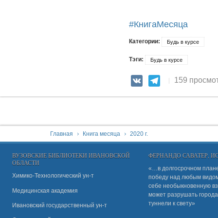
#КнигаМесяца
Категории:
Будь в курсе
Тэги:
Будь в курсе
159 просмо
VK
Telegram
You are here:
Главная
Книга месяца
2020 г.
ВУЗОВСКИЕ БИБЛИОТЕКИ ИВАНОВСКОЙ
ФЕРНАНДО САВАТЕР, 
ОБЛАСТИ
«…в долгосрочном плане
Химико-Технологический ун-т
победу над любым видом 
себе необыкновенную вз
Медицинская академия
может разрушать города
туннели к свету»
Ивановский государственный ун-
т