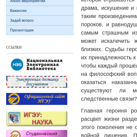
Анонс мероприятий
драма, искушение и к
Вакансии
таким произведения
Задай вопрос
пороков, и равнодуш
Презентации
самым страшным из
может искалечить 
ССЫЛКИ
близких. Судьбы гер
их принадлежность к 
чтобы каждый прошёл
на философский вопр
оказаться наказа
существуют ли м
следственные связи?
Главная героиня ро
расцвет жизни разд
этого поколения не 
войной лишения. 