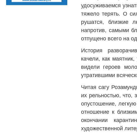
удосуживаемся узнат
тяжело терять. О си
рушатся, близкие л
напротив, самыми бл
отпущено всего на од
История разворачи
качели, как маятник,
видели героев мол
утратившими всячес
Читая сагу Розамунд
их рельностью, что,
опустошение, легкую
отношение к близки
окончании карант
художественной лите