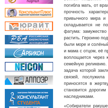
погибла мать, от вр
прочность характе
привычного мира и
складывается не п
фатума: замужество
растить. Героиню под
были море и солёный
и мама с отцом, её 
воплощается через к
семейную реликвию. 
задача которой закл
связей, послужила
приносятся в жертву
становится дорогим
наследниками.
«Собиратели ракуш