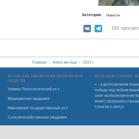
Категория:
Новости
191 просмо
VK
Telegram
You are here:
Главная
Книга месяца
2023 г.
ВУЗОВСКИЕ БИБЛИОТЕКИ ИВАНОВСКОЙ
ФЕРНАНДО САВАТЕР, 
ОБЛАСТИ
«…в долгосрочном плане
Химико-Технологический ун-т
победу над любым видом 
себе необыкновенную вз
Медицинская академия
может разрушать города
туннели к свету»
Ивановский государственный ун-
т
Сельскохозяйственная академия