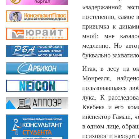
«задержанной экс
постепенно, самое 
привычка к динам
мной: мне казало
медленно. Но авто
буквально захватило
Итак, в лесу на о
Монреаля, найден
пользовавшаяся лю
лука. К расследо
Квебека и его ком
инспектор Гамаш, ч
в одном лице, обра
психолог и находит 