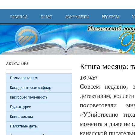
Перейти к основному содержанию
Main menu
ГЛАВНАЯ
О НАС
ДОКУМЕНТЫ
РЕСУРСЫ
У
АКТУАЛЬНО
Книга месяца: 
16 мая
Пользователям
Совсем недавно,
Координаторам кафедр
детективам, коллег
Книгообеспеченность
посоветовали м
Будь в курсе
«Убийственно тих
Книга месяца
момента я даже не с
Памятные даты
канадской писатель