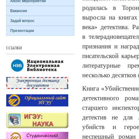
Анонс мероприятий
родилась в Торо
Вакансии
выросла на книгах
Задай вопрос
века» детектива. Р
Презентации
в телерадиовещате
признания и наград
ССЫЛКИ
писательской карь
литературные пр
несколько десятков 
Книга «Убийственн
детективного ром
старшего инспект
детектив не для 
убийств и герое
неспешный роман 