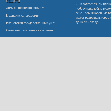
ОБЛАСТИ
«…в долгосрочном плане
Химико-Технологический ун-т
победу над любым видом 
себе необыкновенную вз
Медицинская академия
может разрушать города
туннели к свету»
Ивановский государственный ун-
т
Сельскохозяйственная академия