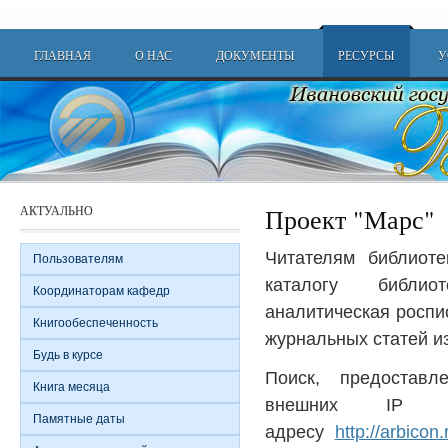
Перейти к основному содержанию
Main menu
ГЛАВНАЯ
О НАС
ДОКУМЕНТЫ
РЕСУРСЫ
У
АКТУАЛЬНО
Проект "Марс"
Читателям библиот
Пользователям
каталогу библиот
Координаторам кафедр
аналитическая роспис
Книгообеспеченность
журнальных статей и
Будь в курсе
Поиск, предостав
Книга месяца
внешних IP а
Памятные даты
адресу
http://arbicon