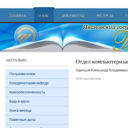
Перейти к основному содержанию
Main menu
ГЛАВНАЯ
О НАС
ДОКУМЕНТЫ
РЕСУРСЫ
У
Отдел компьютериза
АКТУАЛЬНО
Одинцов Александр Владимирови
Пользователям
2035 просмотров
Координаторам кафедр
Книгообеспеченность
Будь в курсе
Книга месяца
Памятные даты