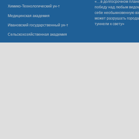
«…в долгосрочном плане
Химико-Технологический ун-т
победу над любым видом 
себе необыкновенную вз
Медицинская академия
может разрушать города
туннели к свету»
Ивановский государственный ун-
т
Сельскохозяйственная академия