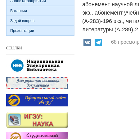
Анонс мероприятий
абонемент научной ли
Вакансии
экз., абонемент учеб
(А-283)-196 экз., чит
Задай вопрос
литературы (А-289)-2 
Презентации
68 просмот
VK
Telegram
ССЫЛКИ