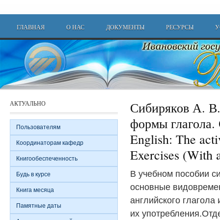
Перейти к основному содержанию
Main menu
ГЛАВНАЯ
О НАС
ДОКУМЕНТЫ
РЕСУРСЫ
У
АКТУАЛЬНО
Сибиряков А. В
формы глагола.
Пользователям
English: The act
Координаторам кафедр
Exercises (With 
Книгообеспеченность
В учебном пособии с
Будь в курсе
основные видоврем
Книга месяца
английского глагола
Памятные даты
их употребления.Отд