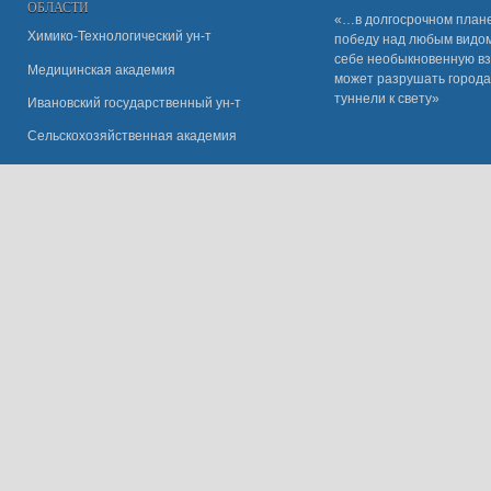
ОБЛАСТИ
«…в долгосрочном плане
Химико-Технологический ун-т
победу над любым видом 
себе необыкновенную вз
Медицинская академия
может разрушать города
туннели к свету»
Ивановский государственный ун-
т
Сельскохозяйственная академия