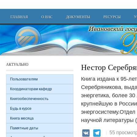
Перейти к основному содержанию
Main menu
ГЛАВНАЯ
О НАС
ДОКУМЕНТЫ
РЕСУРСЫ
У
АКТУАЛЬНО
Нестор Серебря
Книга издана к 95-ле
Пользователям
Серебряникова, выд
Координаторам кафедр
энергетика, более 30
Книгообеспеченность
крупнейшую в Росси
Будь в курсе
энергосистему.Отдел
Книга месяца
научной литературы (А
Памятные даты
55 просмот
VK
Telegram