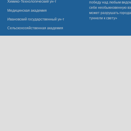
Химико-Технологический ун-т
победу над любым видом 
себе необыкновенную вз
Медицинская академия
может разрушать города
туннели к свету»
Ивановский государственный ун-
т
Сельскохозяйственная академия