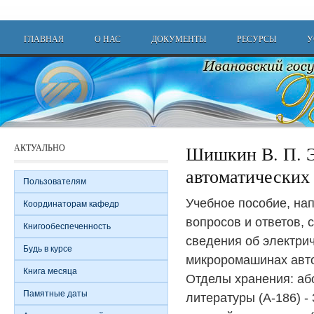
Перейти к основному содержанию
Main menu
ГЛАВНАЯ
О НАС
ДОКУМЕНТЫ
РЕСУРСЫ
У
АКТУАЛЬНО
Шишкин В. П. 
автоматических 
Пользователям
Учебное пособие, на
Координаторам кафедр
вопросов и ответов,
Книгообеспеченность
сведения об электри
Будь в курсе
микроромашинах авто
Книга месяца
Отделы хранения: аб
Памятные даты
литературы (А-186) - 