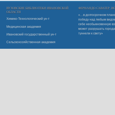
ВУЗОВСКИЕ БИБЛИОТЕКИ ИВАНОВСКОЙ
ФЕРНАНДО САВАТЕР, 
ОБЛАСТИ
«…в долгосрочном плане
Химико-Технологический ун-т
победу над любым видом 
себе необыкновенную вз
Медицинская академия
может разрушать города
туннели к свету»
Ивановский государственный ун-
т
Сельскохозяйственная академия