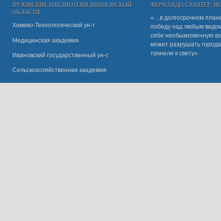
ВУЗОВСКИЕ БИБЛИОТЕКИ ИВАНОВСКОЙ
ФЕРНАНДО САВАТЕР, 
ОБЛАСТИ
«…в долгосрочном плане
Химико-Технологический ун-т
победу над любым видом 
себе необыкновенную вз
Медицинская академия
может разрушать города
туннели к свету»
Ивановский государственный ун-
т
Сельскохозяйственная академия