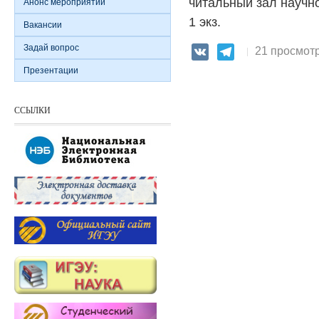
читальный зал научно
Анонс мероприятий
1 экз.
Вакансии
Задай вопрос
21 просмот
VK
Telegram
Презентации
ССЫЛКИ