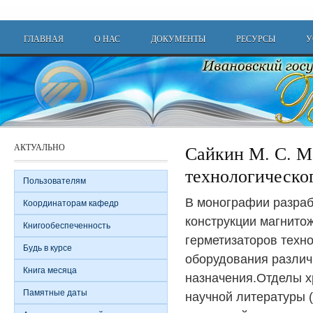
Перейти к основному содержанию
Main menu
ГЛАВНАЯ
О НАС
ДОКУМЕНТЫ
РЕСУРСЫ
У
АКТУАЛЬНО
Сайкин М. С. М
технологическо
Пользователям
В монографии разра
Координаторам кафедр
конструкции магнито
Книгообеспеченность
герметизаторов техн
Будь в курсе
оборудования различ
Книга месяца
назначения.Отделы х
Памятные даты
научной литературы (А