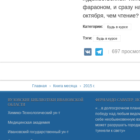
фараоном, и сразу на
октября, чем чтение
Категории:
Будь в курсе
Тэги:
Будь в курсе
697 просмо
VK
Telegram
You are here:
Главная
Книга месяца
2015 г.
ВУЗОВСКИЕ БИБЛИОТЕКИ ИВАНОВСКОЙ
ФЕРНАНДО САВАТЕР, 
ОБЛАСТИ
«…в долгосрочном плане
Химико-Технологический ун-т
победу над любым видом 
себе необыкновенную вз
Медицинская академия
может разрушать города
туннели к свету»
Ивановский государственный ун-
т