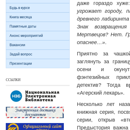
даже гораздо хуж
Будь в курсе
угрожает городу, 
Книга месяца
древнего лабиринта
Знак возвращения
Памятные даты
Мертвецов? Нет. Г
Анонс мероприятий
опаснее…»
.
Вакансии
Приятно за чашк
Задай вопрос
заглянуть за грани
Презентации
осени и окуну
фэнтезийных прик
ССЫЛКИ
детектив? Тогда 
«Агерский лекарь».
Несколько лет наз
книжная серия, посв
серии, открыв «в
Предыстория важна 