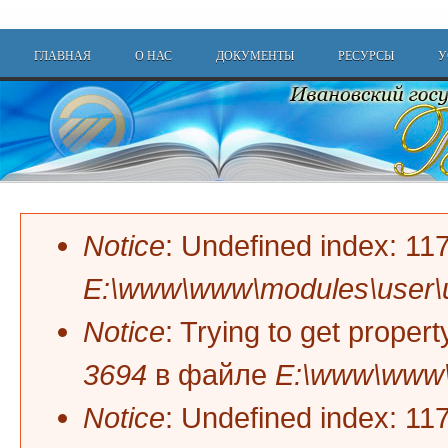
Перейти к основному содержанию
Main menu
ГЛАВНАЯ
О НАС
ДОКУМЕНТЫ
РЕСУРСЫ
У
Notice
: Undefined index: 1
Сообщение об ошибке
E:\www\www\modules\user\
Notice
: Trying to get prope
3694
в файле
E:\www\www\
Notice
: Undefined index: 1