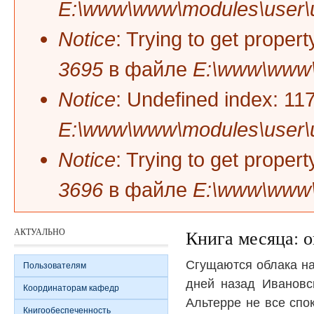
E:\www\www\modules\user\
Notice
: Trying to get prope
3695
в файле
E:\www\www\
Notice
: Undefined index: 1
E:\www\www\modules\user\
Notice
: Trying to get prope
3696
в файле
E:\www\www\
АКТУАЛЬНО
Книга месяца: о
Сгущаются облака на
Пользователям
дней назад Ивановс
Координаторам кафедр
Альтерре не все спо
Книгообеспеченность