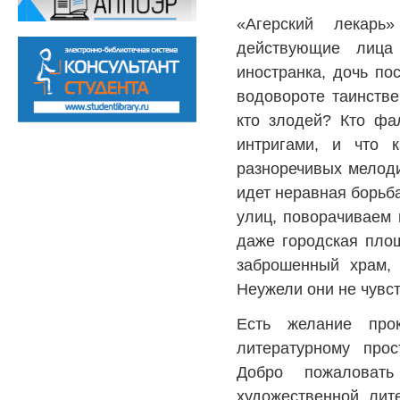
«Агерский лекарь
действующие лица
иностранка, дочь по
водовороте таинстве
кто злодей? Кто фа
интригами, и что 
разноречивых мелоди
идет неравная борьб
улиц, поворачиваем в
даже городская пло
заброшенный храм, 
Неужели они не чувст
Есть желание про
литературному прос
Добро пожаловат
художественной лит