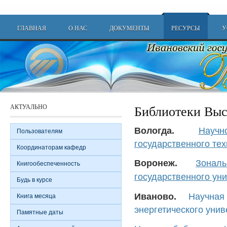
Перейти к основному содержанию
Main menu
ГЛАВНАЯ
О НАС
ДОКУМЕНТЫ
РЕСУРСЫ
У
АКТУАЛЬНО
Библиотеки Выс
Вологда.
Науч
Пользователям
государственного тех
Координаторам кафедр
Воронеж.
Зонал
Книгообеспеченность
государственного ун
Будь в курсе
Иваново.
Научная
Книга месяца
энергетического унив
Памятные даты