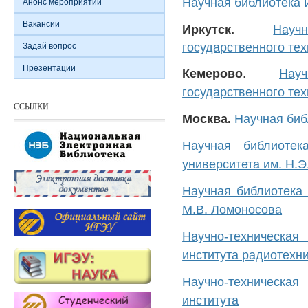
Научная библиотека 
Анонс мероприятий
Вакансии
Иркутск.
Науч
государственного тех
Задай вопрос
Презентации
Кемерово
.
Нау
государственного тех
ССЫЛКИ
Москва.
Научная би
Научная библиотека
университета им. Н.Э
Научная библиотека 
М.В. Ломоносова
Научно-техническа
института радиотехн
Научно-техническа
института