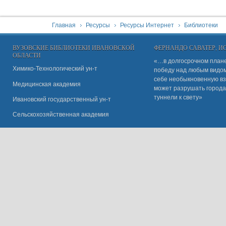
You are here:
Главная
Ресурсы
Ресурсы Интернет
Библиотеки
ВУЗОВСКИЕ БИБЛИОТЕКИ ИВАНОВСКОЙ
ФЕРНАНДО САВАТЕР, 
ОБЛАСТИ
«…в долгосрочном плане
Химико-Технологический ун-т
победу над любым видом 
себе необыкновенную вз
Медицинская академия
может разрушать города
туннели к свету»
Ивановский государственный ун-
т
Сельскохозяйственная академия