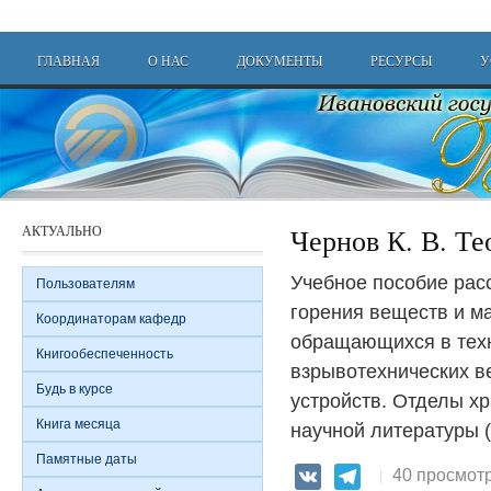
Перейти к основному содержанию
Main menu
ГЛАВНАЯ
О НАС
ДОКУМЕНТЫ
РЕСУРСЫ
У
АКТУАЛЬНО
Чернов К. В. Те
Учебное пособие рас
Пользователям
горения веществ и м
Координаторам кафедр
обращающихся в тех
Книгообеспеченность
взрывотехнических в
Будь в курсе
устройств. Отделы х
Книга месяца
научной литературы (А
Памятные даты
40 просмот
VK
Telegram