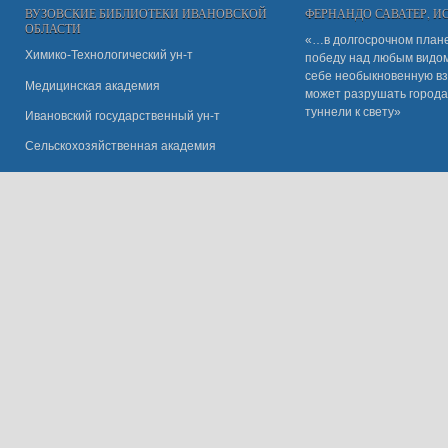
ВУЗОВСКИЕ БИБЛИОТЕКИ ИВАНОВСКОЙ
ФЕРНАНДО САВАТЕР, 
ОБЛАСТИ
«…в долгосрочном плане
Химико-Технологический ун-т
победу над любым видом 
себе необыкновенную вз
Медицинская академия
может разрушать города
туннели к свету»
Ивановский государственный ун-
т
Сельскохозяйственная академия