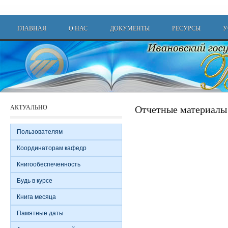
Перейти к основному содержанию
Main menu
ГЛАВНАЯ
О НАС
ДОКУМЕНТЫ
РЕСУРСЫ
У
Отчетные материалы
АКТУАЛЬНО
Пользователям
Координаторам кафедр
Книгообеспеченность
Будь в курсе
Книга месяца
Памятные даты