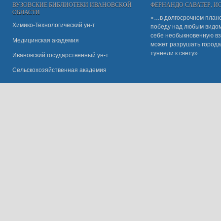
ВУЗОВСКИЕ БИБЛИОТЕКИ ИВАНОВСКОЙ
ФЕРНАНДО САВАТЕР, 
ОБЛАСТИ
«…в долгосрочном плане
Химико-Технологический ун-т
победу над любым видом 
себе необыкновенную вз
Медицинская академия
может разрушать города
туннели к свету»
Ивановский государственный ун-
т
Сельскохозяйственная академия