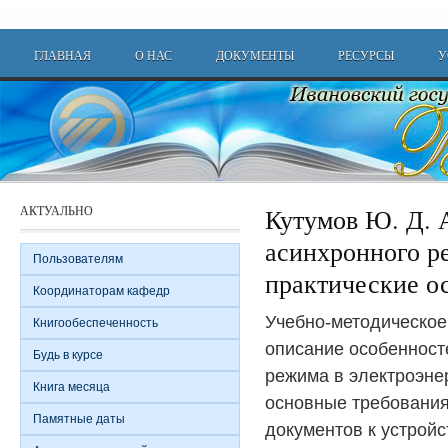
Перейти к основному содержанию
Main menu
ГЛАВНАЯ
О НАС
ДОКУМЕНТЫ
РЕСУРСЫ
У
АКТУАЛЬНО
Кутумов Ю. Д. 
асинхронного р
Пользователям
практические о
Координаторам кафедр
Учебно-методическое
Книгообеспеченность
описание особенност
Будь в курсе
режима в электроэнер
Книга месяца
основные требовани
Памятные даты
документов к устрой