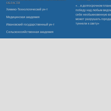
ОБЛАСТИ
«…в долгосрочном плане
Химико-Технологический ун-т
победу над любым видом 
себе необыкновенную вз
Медицинская академия
может разрушать города
туннели к свету»
Ивановский государственный ун-
т
Сельскохозяйственная академия