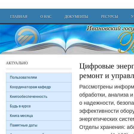
Перейти к основному содержанию
Main menu
ГЛАВНАЯ
О НАС
ДОКУМЕНТЫ
РЕСУРСЫ
У
АКТУАЛЬНО
Цифровые энерг
ремонт и управ
Пользователям
Рассмотрены информ
Координаторам кафедр
обработки, анализа 
Книгообеспеченность
о надежности, безопа
Будь в курсе
эффективности обор
Книга месяца
энергетических систе
Памятные даты
Отделы хранения: аб