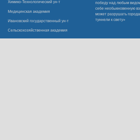
Химико-Технологический ун-т
победу над любым видом 
себе необыкновенную вз
Медицинская академия
может разрушать города
туннели к свету»
Ивановский государственный ун-
т
Сельскохозяйственная академия