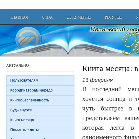
Перейти к основному содержанию
Main menu
ГЛАВНАЯ
О НАС
ДОКУМЕНТЫ
РЕСУРСЫ
У
АКТУАЛЬНО
Книга месяца: в
16 февраля
Пользователям
В последний мес
Координаторам кафедр
хочется солнца и т
Книгообеспеченность
чуть быстрее в п
Будь в курсе
представляем ваш
Книга месяца
которая легла в 
Памятные даты
одноименного филь