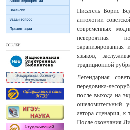
Анонс мероприятий
Писатель Борис Бе
Вакансии
антологии советско
Задай вопрос
современных модн
Презентации
невероятная по
ССЫЛКИ
экранизированная 
языков, заслужи
традиционной рубри
Легендарная сове
передовика-лесоруб
после выхода на э
ошеломительный у
автора сценария, к
После окончания Ли