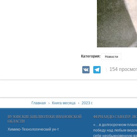
Категория:
Новости
154 просмо
VK
Telegram
You are here:
Главная
Книга месяца
2023 г.
ВУЗОВСКИЕ БИБЛИОТЕКИ ИВАНОВСКОЙ
ФЕРНАНДО САВАТЕР, 
ОБЛАСТИ
«…в долгосрочном плане
Химико-Технологический ун-т
победу над любым видом 
себе необыкновенную вз