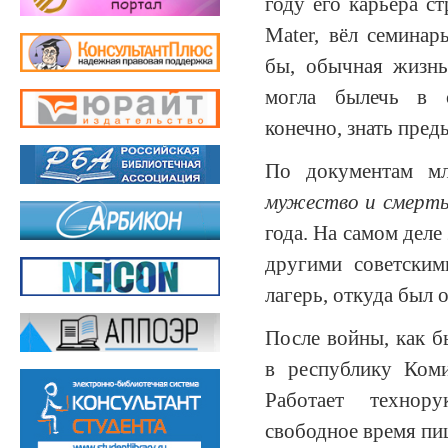
году его карьера с
Mater, вёл семина
бы, обычная жизнь
могла былечь в о
конечно, знать пре
По документам мл
мужество и смерть
года. На самом деле
другими советски
лагерь, откуда был 
После войны, как б
в республику Коми
Работает технору
свободное время пиш