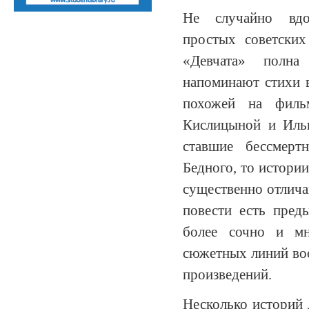
Не случайно вдох
простых советских
«Девчата» полна
напоминают стихи в
похожей на филь
Кислицыной и Ильи
ставшие бессмерт
Бедного, то истори
существенно отличаю
повести есть пред
более сочно и мн
сюжетных линий во
произведений.
Несколько историй 