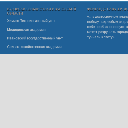
ВУЗОВСКИЕ БИБЛИОТЕКИ ИВАНОВСКОЙ
ФЕРНАНДО САВАТЕР, 
ОБЛАСТИ
«…в долгосрочном плане
Химико-Технологический ун-т
победу над любым видом 
себе необыкновенную вз
Медицинская академия
может разрушать города
туннели к свету»
Ивановский государственный ун-
т
Сельскохозяйственная академия