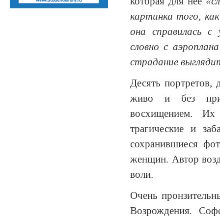
которая для нее
«с
картинка того, как
она справилась с
словно с аэроплан
страдание выглядит
Десять портретов, 
живо и без при
восхищением. Их
трагические и заб
сохранившиеся фот
женщин. Автор возда
воли.
Очень пронзительн
Возрождения
.
Софон