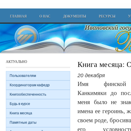
Перейти к основному содержанию
Main menu
ГЛАВНАЯ
О НАС
ДОКУМЕНТЫ
РЕСУРСЫ
У
АКТУАЛЬНО
Книга месяца: 
20 декабря
Пользователям
Имя финской п
Координаторам кафедр
Канкимяки до пос
Книгообеспеченность
меня было не знак
Будь в курсе
имена ее героинь,
Книга месяца
своем роде, бросив
Памятные даты
его условност