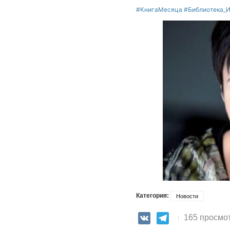
#КнигаМесяца
#Библиотека_
Категория:
Новости
165 просмо
VK
Telegram