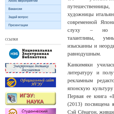
Анонс мероприятий
путешественницы,
Вакансии
художницы итальян
Задай вопрос
современной Япон
Презентации
слуху – но 
талантливы, ум
ССЫЛКИ
изысканны и неорд
равнодушным.
Канкимяки училас
литературу и полу
рекламным редакт
японскую культуру
Первая ее книга «
(2013) посвящена 
Сэй Сёнагон, живше