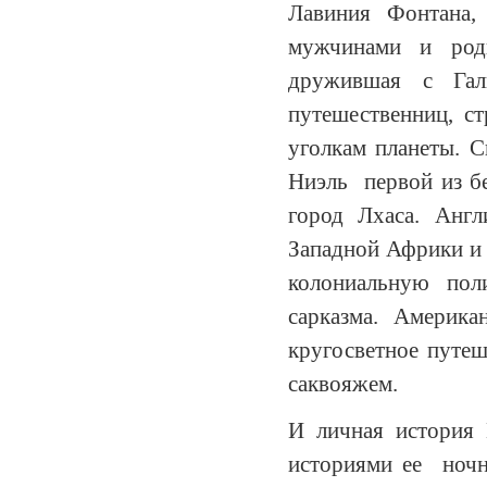
Лавиния Фонтана,
мужчинами и роди
дружившая с Гал
путешественниц, с
уголкам планеты. С
Ниэль первой из б
город Лхаса. Анг
Западной Африки и 
колониальную по
сарказма. Америк
кругосветное путеш
саквояжем.
И личная история 
историями ее ноч