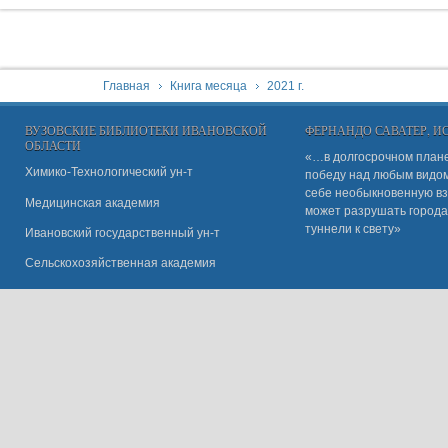
You are here:
Главная
Книга месяца
2021 г.
ВУЗОВСКИЕ БИБЛИОТЕКИ ИВАНОВСКОЙ
ФЕРНАНДО САВАТЕР, 
ОБЛАСТИ
«…в долгосрочном плане
Химико-Технологический ун-т
победу над любым видом 
себе необыкновенную вз
Медицинская академия
может разрушать города
туннели к свету»
Ивановский государственный ун-
т
Сельскохозяйственная академия