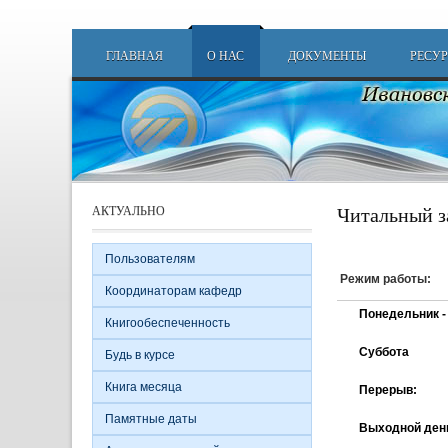
Перейти к основному содержанию
Main menu
ГЛАВНАЯ
О НАС
ДОКУМЕНТЫ
РЕСУ
Читальный з
АКТУАЛЬНО
Пользователям
Режим работы:
Координаторам кафедр
Понедельник -
Книгообеспеченность
Суббота
Будь в курсе
Книга месяца
Перерыв
:
Памятные даты
Выходной ден