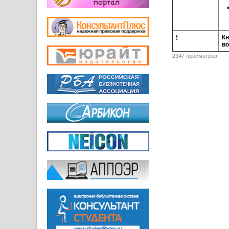
Кн
!
во
2347 просмотров