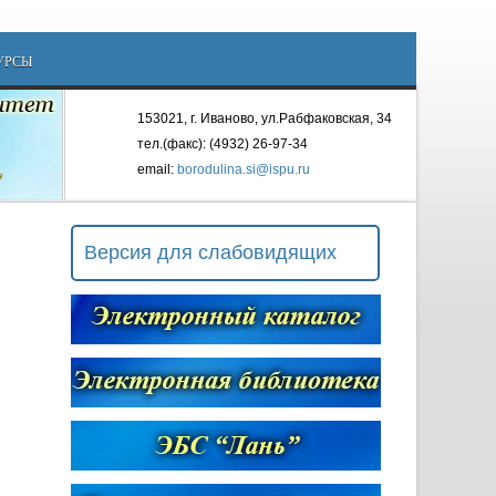
УРСЫ
153021, г. Иваново, ул.Рабфаковская, 34
тел.(факс): (4932) 26-97-34
email:
borodulina.si@ispu.ru
Версия для слабовидящих