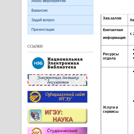
Анонс мероприятий
Вакансии
Зав.залом
Задай вопрос
Х
Презентации
Контактная
т
.
информация
ССЫЛКИ
Ресурсы
отдела
Услуги и
сервисы