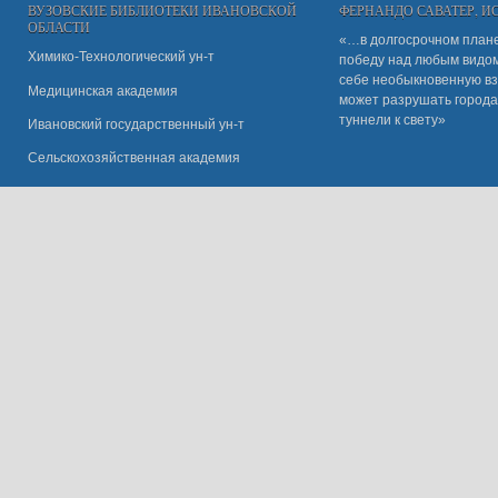
ВУЗОВСКИЕ БИБЛИОТЕКИ ИВАНОВСКОЙ
ФЕРНАНДО САВАТЕР, 
ОБЛАСТИ
«…в долгосрочном плане
Химико-Технологический ун-т
победу над любым видом 
себе необыкновенную вз
Медицинская академия
может разрушать города
туннели к свету»
Ивановский государственный ун-
т
Сельскохозяйственная академия