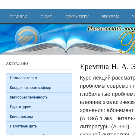
Перейти к основному содержанию
Main menu
ГЛАВНАЯ
О НАС
ДОКУМЕНТЫ
РЕСУРСЫ
У
АКТУАЛЬНО
Еремина Н. А. 
Курс лекций рассмат
Пользователям
проблемы современно
Координаторам кафедр
глобальные проблем
Книгообеспеченность
влияние экологическ
Будь в курсе
хранения: абонемент
Книга месяца
(А-186)-1 экз., читал
литературы (А-330) - 
Памятные даты
учебной литературы (А