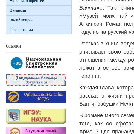
Анонс мероприятий
Банти»…
Так начин
Вакансии
«Музей моих тайн»
Задай вопрос
Аткинсон. Роман по
Презентации
году, но на русский 
Рассказ в книге веде
ССЫЛКИ
описывает свою соб
отношения между ро
лежат в основе ром
героини.
Каждая глава, котора
рассказ о жизни пре
Банти, бабушки Нелл
В романе много семе
того, как ее сфот
Арман? Где прабабу