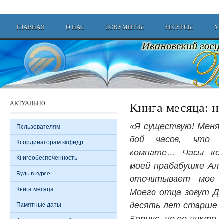
Перейти к основному содержанию
Main menu
ГЛАВНАЯ
О НАС
ДОКУМЕНТЫ
РЕСУРСЫ
У
АКТУАЛЬНО
Книга месяца: 
«Я существую! Меня
Пользователям
бой часов, что
Координаторам кафедр
комнате… Часы ко
Книгообеспеченность
моей прабабушке Ал
Будь в курсе
отсчитывает мое
Книга месяца
Моего отца зовут Д
десять лет старше
Памятные даты
Бернис, но ее никто