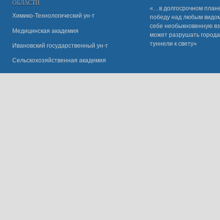
ОБЛАСТИ
«…в долгосрочном плане
Химико-Технологический ун-т
победу над любым видом 
себе необыкновенную вз
Медицинская академия
может разрушать города
туннели к свету»
Ивановский государственный ун-
т
Сельскохозяйственная академия