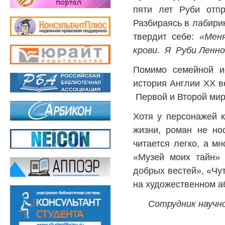
пяти лет Руби отп
Разбираясь в лабирин
твердит себе:
«Меня
крови. Я Руби Ленно
Помимо семейной и
история Англии ХХ ве
Первой и Второй мир
Хотя у персонажей к
жизни, роман не нос
читается легко, а м
«Музей моих тайн» 
добрых вестей», «Чут
на художественном а
Сотрудник научн