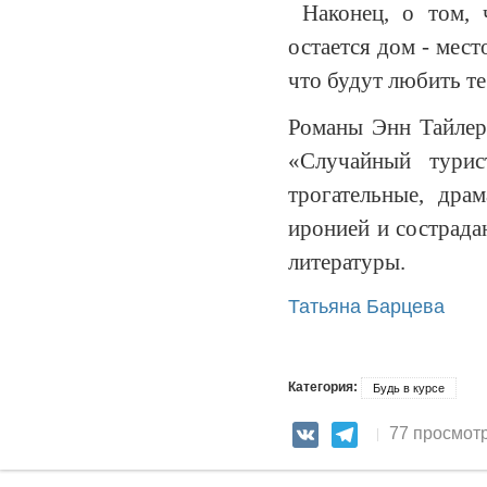
Наконец, о том, 
остается дом - мест
что будут любить те
Романы Энн Тайлер
«Случайный тури
трогательные, др
иронией и сострада
литературы.
Татьяна Барцева
Категория:
Будь в курсе
77 просмот
VK
Telegram