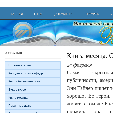
Перейти к основному содержанию
Main menu
ГЛАВНАЯ
О НАС
ДОКУМЕНТЫ
РЕСУРСЫ
У
АКТУАЛЬНО
Книга месяца: 
24 февраля
Пользователям
Самая скрытн
Координаторам кафедр
публичности, амери
Книгообеспеченность
Энн Тайлер пишет то
Будь в курсе
хорошо. Ее герои,
Книга месяца
живут в том же Бал
Памятные даты
прожила она, 