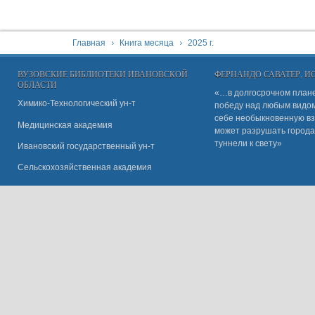
You are here:
Главная
Книга месяца
2025 г.
ВУЗОВСКИЕ БИБЛИОТЕКИ ИВАНОВСКОЙ
ФЕРНАНДО САВАТЕР, 
ОБЛАСТИ
«…в долгосрочном плане
Химико-Технологический ун-т
победу над любым видом 
себе необыкновенную вз
Медицинская академия
может разрушать города
туннели к свету»
Ивановский государственный ун-
т
Сельскохозяйственная академия