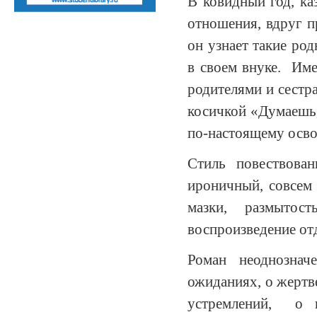
В ковидный год, ка
отношения, вдруг п
он узнает такие род
в своем внуке. Име
родителями и сестр
косичкой «Думаешь,
по-настоящему осво
Стиль повествован
ироничный, совсем
мазки, размыто
воспроизведение от
Роман неоднознач
ожиданиях, о жертв
устремлений, о н