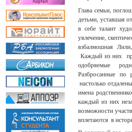
Глава семьи, погло
детьми, уставшая о
в себе талант худ
увлечение, скептич
взбалмошная Лили
Каждый из них при
одобряемые род
Разбросанные по 
настолько отдалены
имена родственник
каждый из них нез
возможности участв
вплетаются в истор