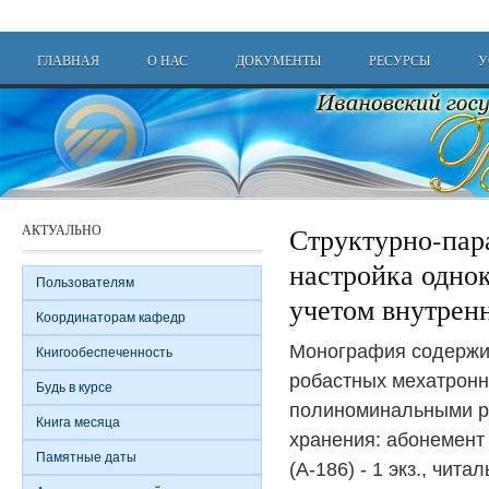
Перейти к основному содержанию
Main menu
ГЛАВНАЯ
О НАС
ДОКУМЕНТЫ
РЕСУРСЫ
У
АКТУАЛЬНО
Структурно-пар
настройка одно
Пользователям
учетом внутрен
Координаторам кафедр
Монография содержи
Книгообеспеченность
робастных мехатронн
Будь в курсе
полиноминальными р
Книга месяца
хранения: абонемент
Памятные даты
(А-186) - 1 экз., чит