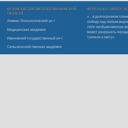
ВУЗОВСКИЕ БИБЛИОТЕКИ ИВАНОВСКОЙ
ФЕРНАНДО САВАТЕР, 
ОБЛАСТИ
«…в долгосрочном плане
Химико-Технологический ун-т
победу над любым видом 
себе необыкновенную вз
Медицинская академия
может разрушать города
туннели к свету»
Ивановский государственный ун-
т
Сельскохозяйственная академия