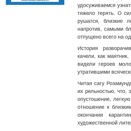
удосуживаемся узнат
тяжело терять. О си
рушатся, близкие л
напротив, самыми бл
отпущено всего на од
История разворачи
качели, как маятник,
видели героев мол
утратившими всячес
Читая сагу Розамунд
их рельностью, что,
опустошение, легкую
отношение к близки
окончании карант
художественной лите