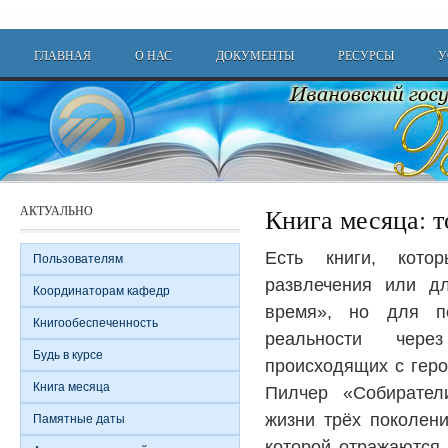
Перейти к основному содержанию
Main menu
ГЛАВНАЯ
О НАС
ДОКУМЕНТЫ
РЕСУРСЫ
У
АКТУАЛЬНО
Книга месяца: 
Есть книги, кот
Пользователям
развлечения или дл
Координаторам кафедр
время», но для п
Книгообеспеченность
реальности чере
Будь в курсе
происходящих с гер
Книга месяца
Пилчер «Собирател
жизни трёх поколени
Памятные даты
которой отражаются 