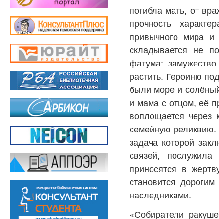
погибла мать, от вр
прочность характе
привычного мира и
складывается не п
фатума: замужество
растить. Героиню под
были море и солёный
и мама с отцом, её 
воплощается через к
семейную реликвию. 
задача которой закл
связей, послужила
приносятся в жертву
становится дорогим
наследниками.
«Собиратели ракуш