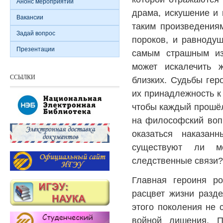
Анонс мероприятий
драма, искушение и к
Вакансии
таким произведения
Задай вопрос
пороков, и равнодуш
Презентации
самым страшным из
может искалечить 
ССЫЛКИ
близких. Судьбы гер
их принадлежность к 
чтобы каждый прошёл
на философский вопр
оказаться наказа
существуют ли м
следственные связи?
Главная героиня ро
расцвет жизни разд
этого поколения не 
войной лишения. 