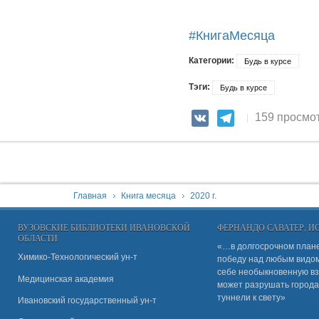
#КнигаМесяца
Категории:
Будь в курсе
Тэги:
Будь в курсе
159 просмо
VK
Telegram
You are here:
Главная
Книга месяца
2020 г.
ВУЗОВСКИЕ БИБЛИОТЕКИ ИВАНОВСКОЙ
ФЕРНАНДО САВАТЕР, 
ОБЛАСТИ
«…в долгосрочном плане
Химико-Технологический ун-т
победу над любым видом 
себе необыкновенную вз
Медицинская академия
может разрушать города
туннели к свету»
Ивановский государственный ун-
т