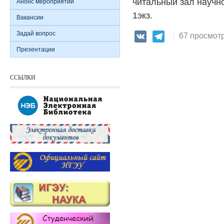
читальный зал научно
Анонс мероприятий
1экз.
Вакансии
Задай вопрос
67 просмот
VK
Telegram
Презентации
ССЫЛКИ