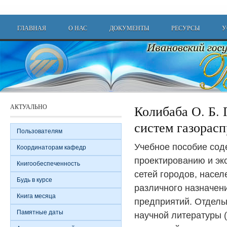
Перейти к основному содержанию
Main menu
ГЛАВНАЯ
О НАС
ДОКУМЕНТЫ
РЕСУРСЫ
У
АКТУАЛЬНО
Колибаба О. Б.
систем газорасп
Пользователям
Учебное пособие сод
Координаторам кафедр
проектированию и эк
Книгообеспеченность
сетей городов, насел
Будь в курсе
различного назначе
Книга месяца
предприятий. Отделы
Памятные даты
научной литературы (А