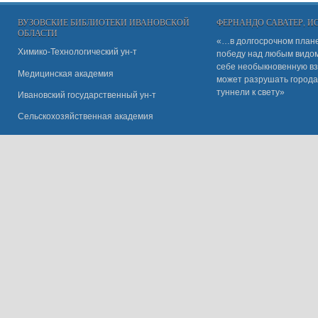
ВУЗОВСКИЕ БИБЛИОТЕКИ ИВАНОВСКОЙ
ФЕРНАНДО САВАТЕР, 
ОБЛАСТИ
«…в долгосрочном плане
Химико-Технологический ун-т
победу над любым видом 
себе необыкновенную вз
Медицинская академия
может разрушать города
туннели к свету»
Ивановский государственный ун-
т
Сельскохозяйственная академия