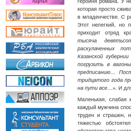
героиня романа. У н
которая просто сжива
в младенчестве. С ра
Этот нелегкий, но 
приходит отряд кр
тысяча девятьсо
раскулаченных по
Казанской губернии
погрузить в вагон
предписанию… Посте
тридцатого года пр
на пути все…».
И для
Маленькая, слабая 
каждый мужчина спос
труден и страшен, 
тяжестью обстояте
обстоятельства наст