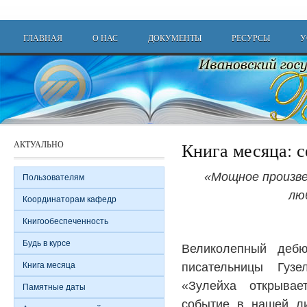
Перейти к основному содержанию
Main menu
ГЛАВНАЯ
О НАС
ДОКУМЕНТЫ
РЕСУРСЫ
У
АКТУАЛЬНО
Книга месяца: 
«Мощное произве
Пользователям
лю
Координаторам кафедр
Книгообеспеченность
Будь в курсе
Великолепный дебю
писательницы Гуз
Книга месяца
«Зулейха открыва
Памятные даты
событие в нашей ли