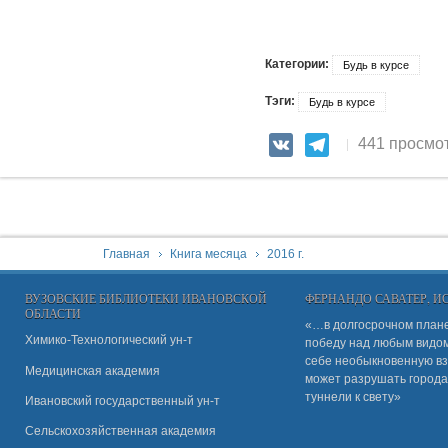
Категории:
Будь в курсе
Тэги:
Будь в курсе
441 просмо
VK
Telegram
You are here:
Главная
Книга месяца
2016 г.
ВУЗОВСКИЕ БИБЛИОТЕКИ ИВАНОВСКОЙ
ФЕРНАНДО САВАТЕР, 
ОБЛАСТИ
«…в долгосрочном плане
Химико-Технологический ун-т
победу над любым видом 
себе необыкновенную вз
Медицинская академия
может разрушать города
туннели к свету»
Ивановский государственный ун-
т
Сельскохозяйственная академия