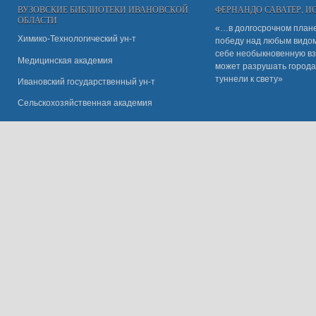
ВУЗОВСКИЕ БИБЛИОТЕКИ ИВАНОВСКОЙ
ФЕРНАНДО САВАТЕР, 
ОБЛАСТИ
«…в долгосрочном плане
Химико-Технологический ун-т
победу над любым видом 
себе необыкновенную вз
Медицинская академия
может разрушать города
туннели к свету»
Ивановский государственный ун-
т
Сельскохозяйственная академия