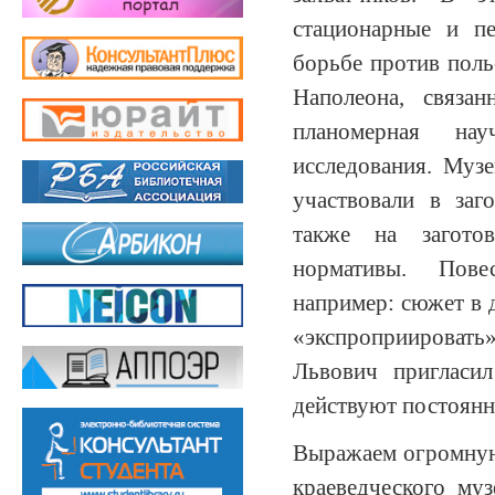
стационарные и п
борьбе против поль
Наполеона, связа
планомерная нау
исследования. Музе
участвовали в заг
также на загото
нормативы. Пове
например: сюжет в 
«экспроприировать
Львович пригласи
действуют постоянн
Выражаем огромную
краеведческого му