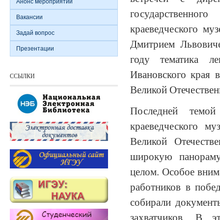
Анонс мероприятий
государствен
Вакансии
краеведческого муз
Задай вопрос
Дмитрием Львович
Презентации
году тематика л
Ивановского края 
ССЫЛКИ
Великой Отечествен
Последней темо
краеведческого му
Великой Отечеств
широкую панораму
целом. Особое вним
работников в побе
собирали документ
захватчиков. В э