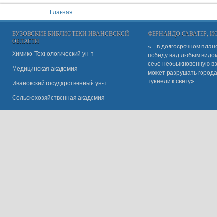
You are here:
Главная
ВУЗОВСКИЕ БИБЛИОТЕКИ ИВАНОВСКОЙ
ФЕРНАНДО САВАТЕР, 
ОБЛАСТИ
«…в долгосрочном плане
Химико-Технологический ун-т
победу над любым видом 
себе необыкновенную вз
Медицинская академия
может разрушать города
туннели к свету»
Ивановский государственный ун-
т
Сельскохозяйственная академия