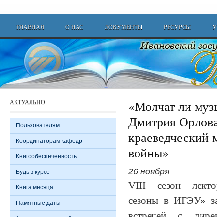
Перейти к основному содержанию
Main menu
ГЛАВНАЯ
О НАС
ДОКУМЕНТЫ
РЕСУРСЫ
У
АКТУАЛЬНО
«Молчат ли музы
Дмитрия Орлова
Пользователям
краеведческий 
Координаторам кафедр
войны»
Книгообеспеченность
26 ноября
Будь в курсе
VIII сезон лекто
Книга месяца
сезоны в ИГЭУ» з
Памятные даты
встречей с дире