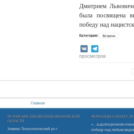
Дмитрием Львовиче
была посвящена в
победу над нацистс
Категория:
Встречи
VK
Telegram
просмотров
Страницы
You are here:
Главная
ВУЗОВСКИЕ БИБЛИОТЕКИ ИВАНОВСКОЙ
ФЕРНАНДО САВАТЕР, 
ОБЛАСТИ
«…в долгосрочном плане
Химико-Технологический ун-т
победу над любым видом 