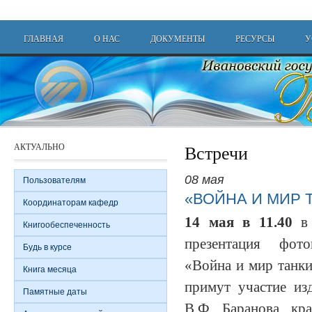
Перейти к основному содержанию
Main menu
ГЛАВНАЯ
О НАС
ДОКУМЕНТЫ
РЕСУРСЫ
У
АКТУАЛЬНО
Встречи
08 мая
Пользователям
«ВОЙНА И МИР 
Координаторам кафедр
14 мая в 11.40
в
Книгообеспеченность
презентация фот
Будь в курсе
«Война и мир танки
Книга месяца
примут участие из
Памятные даты
В.Ф. Баранова, к