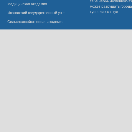
себе необыкновенную вз
Медицинская академия
может разрушать города
туннели к свету»
Ивановский государственный ун-
т
Сельскохозяйственная академия