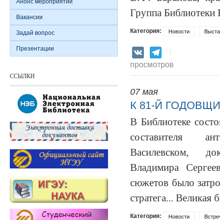
Анонс мероприятий
Г
руппа Библиотеки
Вакансии
Категория:
Новости
Выста
Задай вопрос
Презентации
VK
Telegram
просмотров
ССЫЛКИ
07 мая
К 81-Й ГОДОВЩ
В Библиотеке состо
составителя а
Василевском, до
Владимира Сергее
сюжетов было затро
стратега...
Великая б
Категория:
Новости
Встре