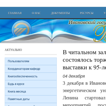
Перейти к основному содержанию
Main menu
ГЛАВНАЯ
О НАС
ДОКУМЕНТЫ
РЕСУРСЫ
У
АКТУАЛЬНО
В читальном за
состоялось тор
Пользователям
выставки к 95-
Координаторам кафедр
04 декабря
Книгообеспеченность
3 декабря в Иванов
Будь в курсе
энергетическом ун
Книга месяца
Ленина стартов
Памятные даты
мероприятий, по