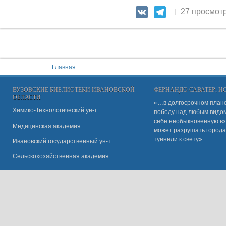
27 просмот
VK
Telegram
You are here:
Главная
ВУЗОВСКИЕ БИБЛИОТЕКИ ИВАНОВСКОЙ
ФЕРНАНДО САВАТЕР, 
ОБЛАСТИ
«…в долгосрочном плане
Химико-Технологический ун-т
победу над любым видом 
себе необыкновенную вз
Медицинская академия
может разрушать города
туннели к свету»
Ивановский государственный ун-
т
Сельскохозяйственная академия