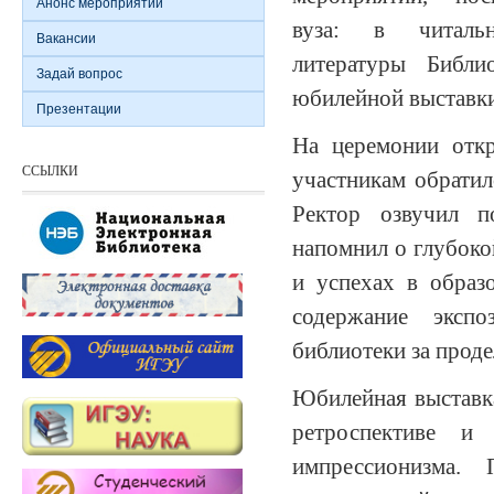
Анонс мероприятий
вуза: в читаль
Вакансии
литературы Библи
Задай вопрос
юбилейной выставки
Презентации
На церемонии отк
ССЫЛКИ
участникам обратил
Ректор озвучил п
напомнил о глубоко
и успехах в образ
содержание экспо
библиотеки за прод
Юбилейная выставка
ретроспективе и
импрессионизма.