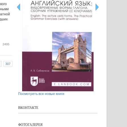
кого
нными
чатной
едших
иветствуем на сайте библиотеки
2495
307
Посмотреть все новые книги
ВКОНТАКТЕ
ФОТОГАЛЕРЕЯ