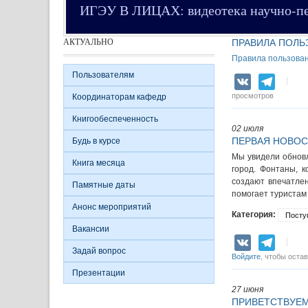
ИГЭУ В ЛИЦАХ: видеотека научно-пед
АКТУАЛЬНО
ПРАВИЛА ПОЛЬ
Правила пользован
Пользователям
VK
Teleg
просмотров
Координаторам кафедр
Книгообеспеченность
02 июля
ПЕРВАЯ НОВОС
Будь в курсе
Мы увидели обновл
Книга месяца
город. Фонтаны, 
создают впечатле
Памятные даты
помогает туристам
Анонс мероприятий
Категория:
Посту
Вакансии
VK
Teleg
Задай вопрос
Войдите
, чтобы оста
Презентации
27 июня
ПРИВЕТСТВУЕМ