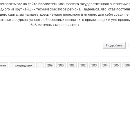
ствовать вас на сайте библиотеки Ивановского государственного энергетичес
одного из крупнейших технических вузов региона. Надеемся, что, став постоя
его сайта, вы найдете здесь немало полезного и нужного для себя среди пе
етевых ресурсов, узнаете об основных новостях, о предстоящих и уже прош
библиотечных мероприятиях.
ram
Подробнее
о Пр
рвая
‹ предыдущая
…
299
300
301
302
303
304
305
306