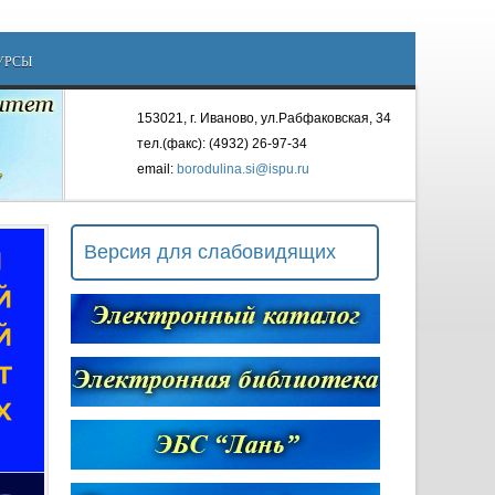
УРСЫ
153021, г. Иваново, ул.Рабфаковская, 34
тел.(факс): (4932) 26-97-34
email:
borodulina.si@ispu.ru
Версия для слабовидящих