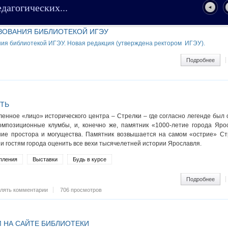
агогических...
ЗОВАНИЯ БИБЛИОТЕКОЙ ИГЭУ
ия библиотекой ИГЭУ. Новая редакция (утверждена ректором ИГЭУ).
ram
Подробнее
о Пр
ТЬ
енное «лицо» исторического центра – Стрелки – где согласно легенде был 
композиционные клумбы, и, конечно же, памятник «1000-летие города Яро
ние простора и могущества. Памятник возвышается на самом «острие» Ст
 и гостям города оценить все вехи тысячелетней истории Ярославля.
пления
Выставки
Будь в курсе
ram
Подробнее
о Пе
влять комментарии
706 просмотров
 НА САЙТЕ БИБЛИОТЕКИ