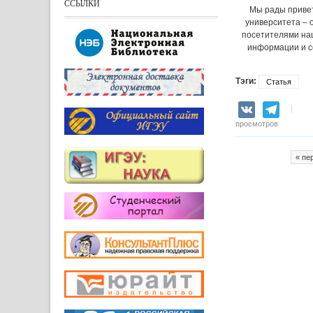
ССЫЛКИ
Мы рады привет
университета – 
посетителями наш
информации и с
Тэги:
Статья
VK
Teleg
просмотров
« пе
Страницы